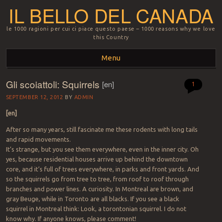
IL BELLO DEL CANADA
le 1000 ragioni per cui ci piace questo paese – 1000 reasons why we love
this Country
Menu
Gli scoiattoli: Squirrels
[en]
Skip to content
1
SEPTEMBER 12, 2012
BY
ADMIN
[en]
After so many years, still fascinate me these rodents with long tails
and rapid movements.
It’s strange, but you see them everywhere, even in the inner city. Oh
yes, because residential houses arrive up behind the downtown
core, and it’s full of trees everywhere, in parks and front yards. And
so the squirrels go from tree to tree, from roof to roof through
branches and power lines. A curiosity. In Montreal are brown, and
gray Beuge, while in Toronto are all blacks. If you see a black
squirrel in Montreal think: Look, a torontonian squirrel. I do not
know why. If anyone knows, please comment!