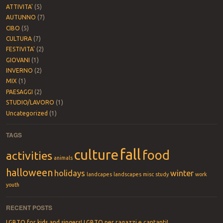
ATTIVITA'
(5)
AUTUNNO
(7)
CIBO
(5)
CULTURA
(7)
FESTIVITA'
(2)
GIOVANI
(1)
INVERNO
(2)
MIX
(1)
PAESAGGI
(2)
STUDIO/LAVORO
(1)
Uncategorized
(1)
TAGS
fall
culture
food
activities
animals
halloween
holidays
winter
landcapes
landscapes
misc
study
work
youth
RECENT POSTS
LGBTQ for kids and singers! LGBTQ per ragazzi e cantanti!