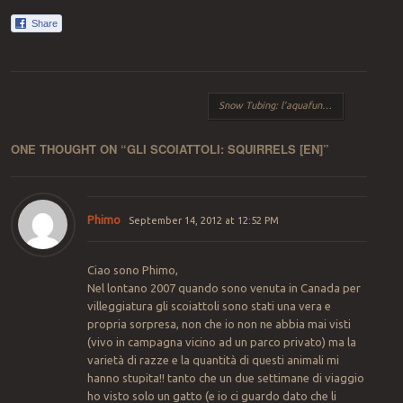
Post navigation
Snow Tubing: l’aquafun sulla neve!
[en]
ONE THOUGHT ON “
GLI SCOIATTOLI: SQUIRRELS
[EN]
”
Phimo
September 14, 2012 at 12:52 PM
Ciao sono Phimo,
Nel lontano 2007 quando sono venuta in Canada per
villeggiatura gli scoiattoli sono stati una vera e
propria sorpresa, non che io non ne abbia mai visti
(vivo in campagna vicino ad un parco privato) ma la
varietà di razze e la quantità di questi animali mi
hanno stupita!! tanto che un due settimane di viaggio
ho visto solo un gatto (e io ci guardo dato che li