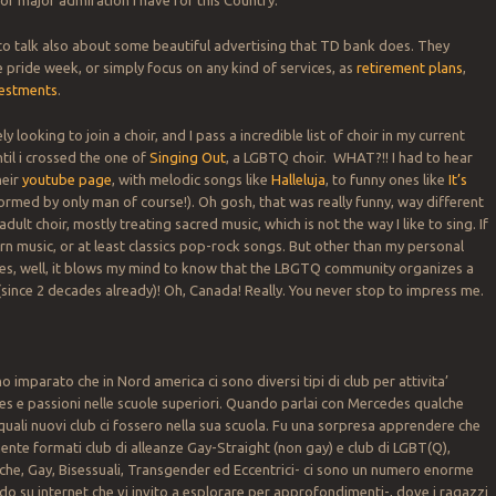
of major admiration I have for this Country.
 to talk also about some beautiful advertising that TD bank does. They
 pride week, or simply focus on any kind of services, as
retirement plans
,
vestments
.
y looking to join a choir, and I pass a incredible list of choir in my current
til i crossed the one of
Singing Out
, a LGBTQ choir. WHAT?!! I had to hear
heir
youtube page
, with melodic songs like
Halleluja
, to funny ones like
It’s
ormed by only man of course!). Oh gosh, that was really funny, way different
adult choir, mostly treating sacred music, which is not the way I like to sing. If
ern music, or at least classics pop-rock songs. But other than my personal
es, well, it blows my mind to know that the LBGTQ community organizes a
(since 2 decades already)! Oh, Canada! Really. You never stop to impress me.
imparato che in Nord america ci sono diversi tipi di club per attivita’
es e passioni nelle scuole superiori. Quando parlai con Mercedes qualche
 quali nuovi club ci fossero nella sua scuola. Fu una sorpresa apprendere che
ente formati club di alleanze Gay-Straight (non gay) e club di LGBT(Q),
che, Gay, Bisessuali, Transgender ed Eccentrici- ci sono un numero enorme
ardo su internet che vi invito a esplorare per approfondimenti-, dove i ragazzi