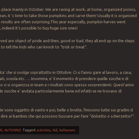
s place mainly in October. We are racing at work, at home, organized picnics,
ean, it ‘s time to take those pumpkins and carve them! Usually it is organized
 results are often surprising.This year especially, pumpkin harves went
, indeed it’s possible to buy huge size ones!
ed are object of pride and then, good or bad, they all end up on the steps
 to tell the kids who can knock to “trick or treat”.
ita’ che si svolge soprattutto in Ottobre. Ci si fanno gare al lavoro, a casa,
ati, scuola etc….. Insomma, e’ il momento di prendere quelle zucche e di
lito ci si organizza in team e i risultati sono spesso sorprendenti. Quest’anno
lle zucche e’ andata particolarmente bene ed infatti se ne trovano di
te sono oggetto di vanto e poi, belle o brutte, finiscono tutte sui gradini d
r dire ai bambini che qui possono bussare per fare “dolcetto o scherzetto?”.
A'
,
AUTUNNO
.
Tagged
activities
,
fall
,
halloween
.