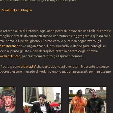
g:
MindJunker
,
blogTo
o attorno al 20 di Ottobre, ogni anno potresti incrociare una folla di zombie
 meglio: potresti diventare tu stesso uno zombie e aggregarti a questa folla
tta’, sotto la luce del giorno! E’ tutto vero, e pure ben organizzato, gli
n
sito internet
dove organizzano il loro itinerario, e danno pure consigli su
cio al punto giusto e ben decrepito! Infatti la parata degli Zombie
ocali di trucco
, per trasformare tutti gli aspiranti zombie!
? beh, ci sono
altre citta’
che partecipano ad eventi simili durante lo stesso
potresti essere in grado di vederne uno, o magari prepararti per il prossimo