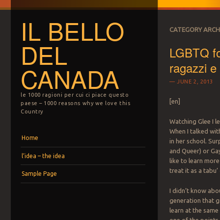
IL BELLO
CATEGORY ARCH
DEL
LGBTQ fo
ragazzi e
CANADA
JUNE 2, 2013
le 1000 ragioni per cui ci piace questo
[en]
paese – 1000 reasons why we love this
Country
Watching Glee I le
When I talked wit
Menu
Skip to content
Home
in her school. Su
and Queer) or Gay-
l’idea – the idea
like to learn more
treat it as a tabu
Sample Page
I didn’t know abou
generation that g
learn at the same