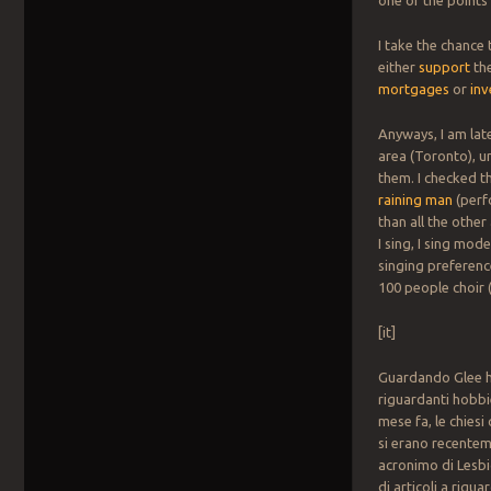
one of the points 
I take the chance
either
support
the
mortgages
or
in
Anyways, I am latel
area (Toronto), un
them. I checked t
raining man
(perf
than all the other 
I sing, I sing mod
singing preferenc
100 people choir 
[it]
Guardando Glee ho 
riguardanti hobbi
mese fa, le chiesi
si erano recentem
acronimo di Lesbi
di articoli a rigu