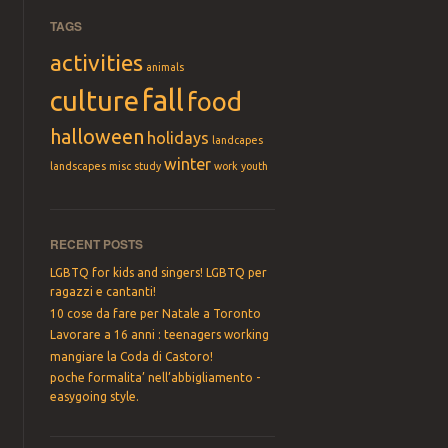
TAGS
activities
animals
fall
culture
food
halloween
holidays
landcapes
winter
landscapes
misc
study
work
youth
RECENT POSTS
LGBTQ for kids and singers! LGBTQ per
ragazzi e cantanti!
10 cose da fare per Natale a Toronto
Lavorare a 16 anni : teenagers working
mangiare la Coda di Castoro!
poche formalita’ nell’abbigliamento -
easygoing style.