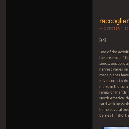
raccoglie
OCTOBER 1, 20
[en]
One of the activi
the absence of th
seeds, peppers an
harvest varies on
these places have 
adventures to do 
maize in the corn
family or friends,
North America, the
card with possibl
home several poun
berries ! In short,