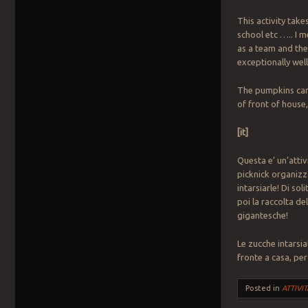
This activity take
school etc ….. I m
as a team and the
exceptionally well
The pumpkins carv
of front of house,
[it]
Questa e’ un’attiv
picknick organizz
intarsiarle! Di so
poi la raccolta de
gigantesche!
Le zucche intarsia
fronte a casa, pe
Posted in
ATTIVIT