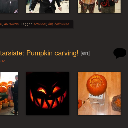
A'
,
AUTUNNO
.
Tagged
activities
,
fall
,
halloween
.
tarsiate: Pumpkin carving!
[en]
012