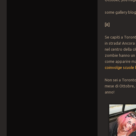
some gallery blo
[it]
Se capiti a Toront
in strada! Ancora
nel centro della ci
zombie hanno u
come apparire mar
coinvolge scuole l
Non sei a Toronto
mese di Ottobre, 
anno!