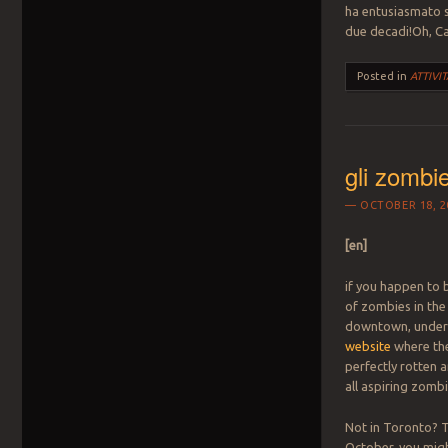
ha entusiasmato s
due decadi!Oh, Ca
Posted in
ATTIVIT
gli zombi
OCTOBER 18, 2
[en]
if you happen to 
of zombies in the 
downtown, under th
website
where the
perfectly rotten
all aspiring zombi
Not in Toronto? 
October, you might