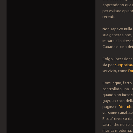
apprendono questo
per evitare episo
recenti.
Non sapevo nulla 
sua generazione, 
impara allo stesso
Canada e’ uno de
Colgo l’occasione 
sia per
supportar
servizio, come
fo
Comunque, fatto 
controllato una li
quando ho incroci
gay), un coro del
pagina di
Youtub
versione canatata
E cosi’ diverso da
sacra, che non e’ 
musica moderna, o