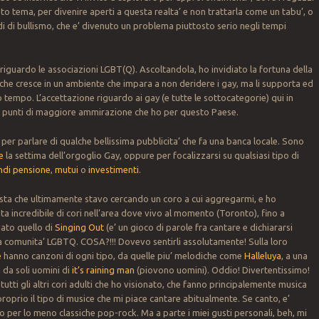
 tema, per divenire aperti a questa realta’ e non trattarla come un tabu’, o
di di bullismo, che e’ divenuto un problema piuttosto serio negli tempi
riguardo le associazioni LGBT(Q). Ascoltandola, ho invidiato la fortuna della
che cresce in un ambiente che impara a non deridere i gay, ma li supporta ed
 tempo. L’accettazione riguardo ai gay (e tutte le sottocategorie) qui in
i punti di maggiore ammirazione che ho per questo Paese.
per parlare di qualche bellissima pubblicita’ che fa una banca locale. Sono
e
la settima dell’orgoglio Gay, oppure per focalizzarsi su qualsiasi tipo di
ndi pensione
,
mutui
o
investimenti
.
sta che ultimamente stavo cercando un coro a cui aggregarmi, e ho
sta incredibile di cori nell’area dove vivo al momento (Toronto), fino a
ato quello di
Singing Out
(e’ un gioco di parole fra cantare e dichiararsi
la comunita’ LGBTQ. COSA?!!! Dovevo sentirli assolutamente! Sulla loro
e
hanno canzoni di ogni tipo, da quelle piu’ melodiche come
Halleluya
, a una
 da soli uomini di
it’s raining man
(piovono uomini). Oddio! Divertentissimo!
 tutti gli altri cori adulti che ho visionato, che fanno principalemente musica
proprio il tipo di musice che mi piace cantare abitualmente. Se canto, e’
 per lo meno classiche pop-rock. Ma a parte i miei gusti personali, beh, mi