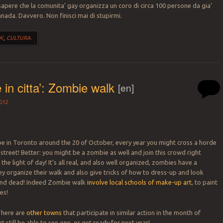
apere che la comunita’ gay organizza un coro di circa 100 persone da gia’
nada. Davvero. Non finisci mai di stupirmi.
A'
,
CULTURA
.
e in citta’: Zombie walk
[en]
012
be in Toronto around the 20 of October, every year you might cross a horde
street! Better: you might be a zombie as well and join this crowd right
e light of day! It’s all real, and also well organized, zombies have a
y organize their walk and also give tricks of how to dress-up and look
 and dead! Indeed Zombie walk
involve local schools of make-up art
, to paint
es!
There are
other towns
that participate in similar action in the month of
 still be able to see one, or get ready for next year!