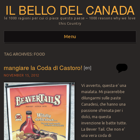
IL BELLO DEL CANADA
le 1000 ragioni per cui ci piace questo paese – 1000 reasons why we love
this Country
Menu
Skip to content
TAG ARCHIVES:
FOOD
mangiare la Coda di Castoro!
[en]
NOVEMBER 15, 2012
Vi avverto, questa e’ una
maialata. Mi piacerebbe
dilungarmi sulle paste
Canadesi, che hanno una
passione sfrenata per i
dolci, ma questa
invenzione le batte tutte.
La Bever Tail. Che non e’
una vera coda di