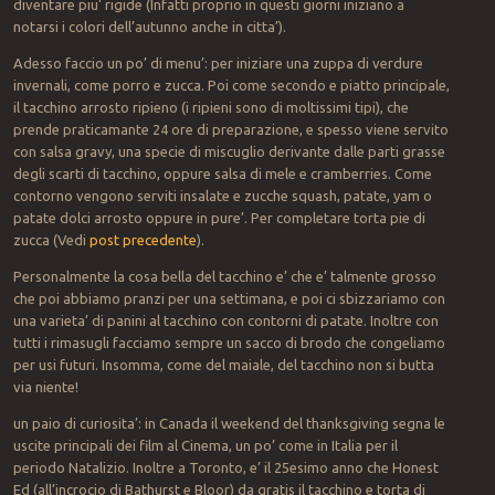
diventare piu’ rigide (Infatti proprio in questi giorni iniziano a
notarsi i colori dell’autunno anche in citta’).
Adesso faccio un po’ di menu’: per iniziare una zuppa di verdure
invernali, come porro e zucca. Poi come secondo e piatto principale,
il tacchino arrosto ripieno (i ripieni sono di moltissimi tipi), che
prende praticamante 24 ore di preparazione, e spesso viene servito
con salsa gravy, una specie di miscuglio derivante dalle parti grasse
degli scarti di tacchino, oppure salsa di mele e cramberries. Come
contorno vengono serviti insalate e zucche squash, patate, yam o
patate dolci arrosto oppure in pure’. Per completare torta pie di
zucca (Vedi
post precedente
).
Personalmente la cosa bella del tacchino e’ che e’ talmente grosso
che poi abbiamo pranzi per una settimana, e poi ci sbizzariamo con
una varieta’ di panini al tacchino con contorni di patate. Inoltre con
tutti i rimasugli facciamo sempre un sacco di brodo che congeliamo
per usi futuri. Insomma, come del maiale, del tacchino non si butta
via niente!
un paio di curiosita’: in Canada il weekend del thanksgiving segna le
uscite principali dei film al Cinema, un po’ come in Italia per il
periodo Natalizio. Inoltre a Toronto, e’ il 25esimo anno che Honest
Ed (all’incrocio di Bathurst e Bloor) da gratis il tacchino e torta di