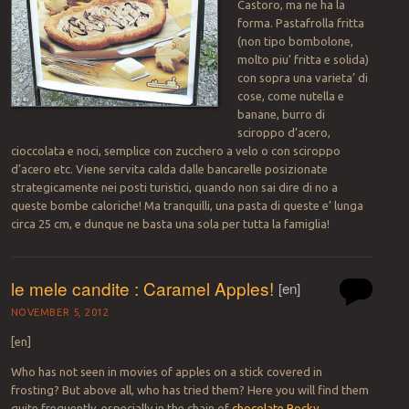
Castoro, ma ne ha la
forma. Pastafrolla fritta
(non tipo bombolone,
molto piu’ fritta e solida)
con sopra una varieta’ di
cose, come nutella e
banane, burro di
sciroppo d’acero,
cioccolata e noci, semplice con zucchero a velo o con sciroppo
d’acero etc. Viene servita calda dalle bancarelle posizionate
strategicamente nei posti turistici, quando non sai dire di no a
queste bombe caloriche! Ma tranquilli, una pasta di queste e’ lunga
circa 25 cm, e dunque ne basta una sola per tutta la famiglia!
le mele candite : Caramel Apples!
[en]
NOVEMBER 5, 2012
[en]
Who has not seen in movies of apples on a stick covered in
frosting? But above all, who has tried them? Here you will find them
quite frequently, especially in the chain of
chocolate Rocky