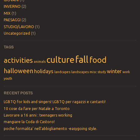
INVERNO
(2)
MIX
(1)
PAESAGGI
(2)
STUDIO/LAVORO
(1)
Uncategorized
(1)
TAGS
fall
culture
food
activities
animals
halloween
holidays
winter
landcapes
landscapes
misc
study
work
youth
RECENT POSTS
LGBTQ for kids and singers! LGBTQ per ragazzi e cantanti!
10 cose da fare per Natale a Toronto
Lavorare a 16 anni : teenagers working
mangiare la Coda di Castoro!
poche formalita’ nell’abbigliamento -easygoing style.