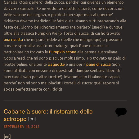
Canada. Oggi parlero’ della zucca, perche’ qui diventa un elemento
davvero speciale. Se ne vedono da tutte le parti, come decorazioni
delle vetrine dei negozi, o prodotti nei supermercati, perche’
richiama diverse tradizioni. Infatti qui si stanno tutti preparando alla
festa del Giorno del Ringraziamento (ne parlero’ lunedi’) e dunque,
oltre alla classica Pumpkin Pie (o Torta di zucca, di cui ho trovato
una ricetta
che mi pare fedele a quelle che mangio qui) si possono
trovare specialita’ nei forni -bakery- quali Pane di zucca. In
particolare ho trovato le
Pumpkin scone
alla catena australiana
Cobs Bread, che mi sono piaciute moltissimo. Ho trovato un paio di
ricette online, una per le
pagnotte
e una per il
pane di zucca
(non
sono affiliata con nessuno di questi siti, dunque sentitevi liberi di
ricercare il web per altre ricette!). Insomma, ho finalmente capito
perche’ non mi sono mai piaciuti i tortelli di zucca: quel sapore si
sposa perfettamente con i dolci!
Cabane à sucre: il ristorante dello
sciroppo
[en]
SEPTEMBER 18, 2012
[en]