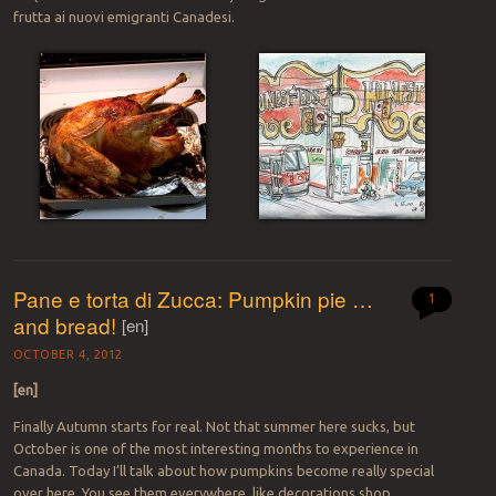
frutta ai nuovi emigranti Canadesi.
Pane e torta di Zucca: Pumpkin pie …
1
and bread!
[en]
OCTOBER 4, 2012
[en]
Finally Autumn starts for real. Not that summer here sucks, but
October is one of the most interesting months to experience in
Canada. Today I’ll talk about how pumpkins become really special
over here. You see them everywhere, like decorations shop