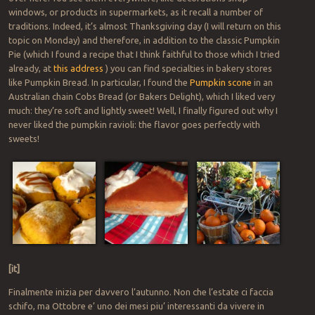
windows, or products in supermarkets, as it recall a number of
traditions. Indeed, it’s almost Thanksgiving day (I will return on this
topic on Monday) and therefore, in addition to the classic Pumpkin
Pie (which I found a recipe that I think faithful to those which I tried
already, at
this address
) you can find specialties in bakery stores
like Pumpkin Bread. In particular, I found the
Pumpkin scone
in an
Australian chain Cobs Bread (or Bakers Delight), which I liked very
much: they’re soft and lightly sweet! Well, I finally figured out why I
never liked the pumpkin ravioli: the flavor goes perfectly with
sweets!
[it]
Finalmente inizia per davvero l’autunno. Non che l’estate ci faccia
schifo, ma Ottobre e’ uno dei mesi piu’ interessanti da vivere in