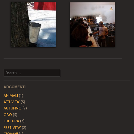
Post navigation
Search
ARGOMENTI
ANIMALI
(1)
ATTIVITA'
(5)
AUTUNNO
(7)
CIBO
(5)
CULTURA
(7)
FESTIVITA'
(2)
GIOVANI
(1)