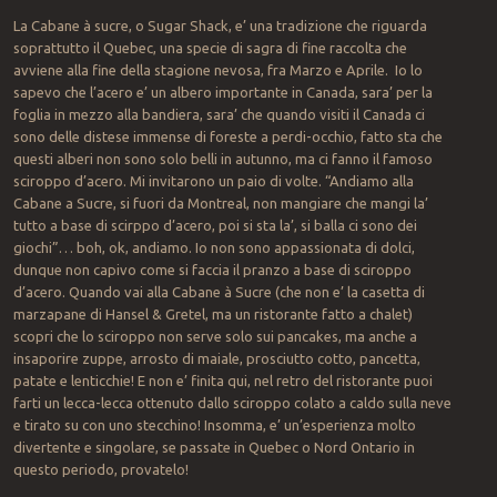
La Cabane à sucre, o Sugar Shack, e’ una tradizione che riguarda
soprattutto il Quebec, una specie di sagra di fine raccolta che
avviene alla fine della stagione nevosa, fra Marzo e Aprile. Io lo
sapevo che l’acero e’ un albero importante in Canada, sara’ per la
foglia in mezzo alla bandiera, sara’ che quando visiti il Canada ci
sono delle distese immense di foreste a perdi-occhio, fatto sta che
questi alberi non sono solo belli in autunno, ma ci fanno il famoso
sciroppo d’acero. Mi invitarono un paio di volte. “Andiamo alla
Cabane a Sucre, si fuori da Montreal, non mangiare che mangi la’
tutto a base di scirppo d’acero, poi si sta la’, si balla ci sono dei
giochi”… boh, ok, andiamo. Io non sono appassionata di dolci,
dunque non capivo come si faccia il pranzo a base di sciroppo
d’acero. Quando vai alla Cabane à Sucre (che non e’ la casetta di
marzapane di Hansel & Gretel, ma un ristorante fatto a chalet)
scopri che lo sciroppo non serve solo sui pancakes, ma anche a
insaporire zuppe, arrosto di maiale, prosciutto cotto, pancetta,
patate e lenticchie! E non e’ finita qui, nel retro del ristorante puoi
farti un lecca-lecca ottenuto dallo sciroppo colato a caldo sulla neve
e tirato su con uno stecchino! Insomma, e’ un’esperienza molto
divertente e singolare, se passate in Quebec o Nord Ontario in
questo periodo, provatelo!