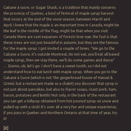
Cabane à sucre, or Sugar Shack, is a tradition that mainly concerns
the province of Quebec, a kind of festival of maple syrup harvest
that occurs at the end of the snow season, between March and
April. I knew that the maple is an important tree in Canada, might be
the leaf in the middle of the flag, might be that when you visit
Canada there are vast expanses of forests lose-eye, the fact is that
these trees are not just beautiful in autumn, but they are the famous
for the maple syrup. I got invited a couple of times. “We go to the
Cabane a Sucre, it’s outside Montreal, do not eat, you’ll eat all based
maple syrup, then we stay there, we’ll do some games and dance”
… Dunno, ok, let’s go. I don’t have a sweet tooth, so I did not
understand how to eat lunch with maple syrup. When you go to the
Cabane à Sucre (which is not ‘the gingerbread house of Hansel &
Gretel, but a restaurant made as a chalet) you discover that syrup is
not just about pancakes, but also to flavor soups, roast pork, ham,
bacon, potatoes and lentils! Not only, in the back of the restaurant
you can get a lollipop obtained from hot poured syrup on snow and
pulled up with a stick! it’s over all a very fun and unique experience,
if you pass in Quebec and Northern Ontario at that time of year, try
it!
[it]