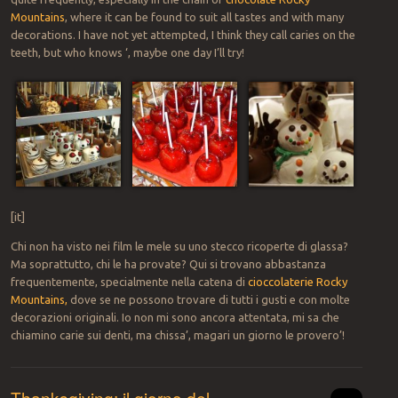
Mountains
, where it can be found to suit all tastes and with many
decorations. I have not yet attempted, I think they call caries on the
teeth, but who knows ‘, maybe one day I’ll try!
[it]
Chi non ha visto nei film le mele su uno stecco ricoperte di glassa?
Ma soprattutto, chi le ha provate? Qui si trovano abbastanza
frequentemente, specialmente nella catena di
cioccolaterie Rocky
Mountains
,
dove se ne possono trovare di tutti i gusti e con molte
decorazioni originali. Io non mi sono ancora attentata, mi sa che
chiamino carie sui denti, ma chissa’, magari un giorno le provero’!
Thanksgiving: il giorno del