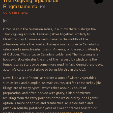
Ringraziamento
[en]
OCTOBER 8, 2012
[en]
Often seen in the television series, in autumn there ‘s always the
Thanksgiving episode. Families gather together, similarly to
Christmas day, to make a lunch-dinner in the middle of the
afternoon, where the roasted turkey is main course. In Canada it is
celebrated a month earlier than in America, on the second Monday
of October. That’s ’cause Canada is colder and Thanksgiving is a
holiday that celebrates the end of the harvest, by which time the
temperatures start to become more rigid (In fact, during these days,
autumn’s colors are starting to be visible also in the city).
Now I’ll do a little ‘menu’: as starter a soup of winter vegetables
such as leek and pumpkin. As main course, stuffed roast turkey (the
fillings are of many types), which takes about 24 hours of
preparation, and often served with gravy, a kind of mixture
resulting from the fatty portions of the waste turkey, or a lighter
option is sauce of apples and cranberries. As a side salad and
pumpkin squash/ potatoes/ yams or sweet potatoes roasted or
mashed. To complete, pumpkin pie (see
previous post
).