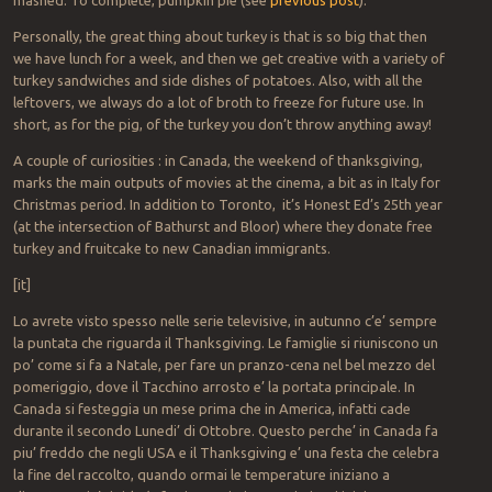
Personally, the great thing about turkey is that is so big that then
we have lunch for a week, and then we get creative with a variety of
turkey sandwiches and side dishes of potatoes. Also, with all the
leftovers, we always do a lot of broth to freeze for future use. In
short, as for the pig, of the turkey you don’t throw anything away!
A couple of curiosities : in Canada, the weekend of thanksgiving,
marks the main outputs of movies at the cinema, a bit as in Italy for
Christmas period. In addition to Toronto, it’s Honest Ed’s 25th year
(at the intersection of Bathurst and Bloor) where they donate free
turkey and fruitcake to new Canadian immigrants.
[it]
Lo avrete visto spesso nelle serie televisive, in autunno c’e’ sempre
la puntata che riguarda il Thanksgiving. Le famiglie si riuniscono un
po’ come si fa a Natale, per fare un pranzo-cena nel bel mezzo del
pomeriggio, dove il Tacchino arrosto e’ la portata principale. In
Canada si festeggia un mese prima che in America, infatti cade
durante il secondo Lunedi’ di Ottobre. Questo perche’ in Canada fa
piu’ freddo che negli USA e il Thanksgiving e’ una festa che celebra
la fine del raccolto, quando ormai le temperature iniziano a